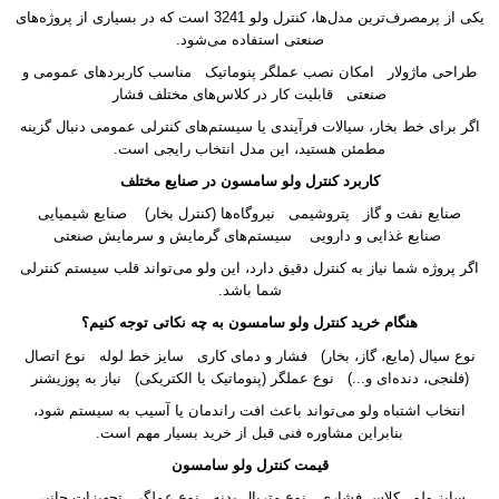
یکی از پرمصرف‌ترین مدل‌ها، کنترل ولو 3241 است که در بسیاری از پروژه‌های
صنعتی استفاده می‌شود.
طراحی ماژولار امکان نصب عملگر پنوماتیک مناسب کاربردهای عمومی و
صنعتی قابلیت کار در کلاس‌های مختلف فشار
اگر برای خط بخار، سیالات فرآیندی یا سیستم‌های کنترلی عمومی دنبال گزینه
مطمئن هستید، این مدل انتخاب رایجی است.
کاربرد کنترل ولو سامسون در صنایع مختلف
صنایع نفت و گاز پتروشیمی نیروگاه‌ها (کنترل بخار) صنایع شیمیایی
صنایع غذایی و دارویی سیستم‌های گرمایش و سرمایش صنعتی
اگر پروژه شما نیاز به کنترل دقیق دارد، این ولو می‌تواند قلب سیستم کنترلی
شما باشد.
هنگام خرید کنترل ولو سامسون به چه نکاتی توجه کنیم؟
نوع سیال (مایع، گاز، بخار) فشار و دمای کاری سایز خط لوله نوع اتصال
(فلنجی، دنده‌ای و...) نوع عملگر (پنوماتیک یا الکتریکی) نیاز به پوزیشنر
انتخاب اشتباه ولو می‌تواند باعث افت راندمان یا آسیب به سیستم شود،
بنابراین مشاوره فنی قبل از خرید بسیار مهم است.
قیمت کنترل ولو سامسون
سایز ولو کلاس فشاری نوع متریال بدنه نوع عملگر تجهیزات جانبی