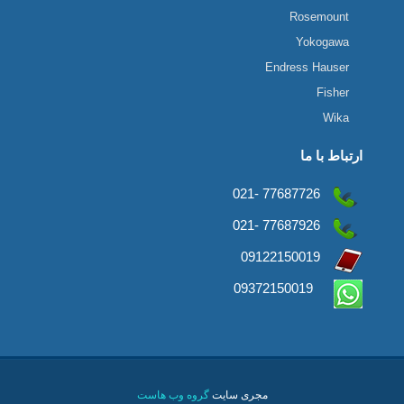
Rosemount
Yokogawa
Endress Hauser
Fisher
Wika
ارتباط با ما
77687726 -021
77687926 -021
09122150019
09372150019
مجری سایت
گروه وب هاست