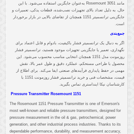
مانند Rosemount 3051 به‌عنوان جایگزین استفاده می‌شود. با این
حال، به دلیل تعداد بالای تجهیزات نصب‌شده، قطعات یدکی، تعمیرات و
جایگزینی ترانسمیتر 1151 همچنان از تقاضای بالایی در بازار برخوردار
است.
جمع‌بندی
اگر به دنبال یک ترانسمیتر فشار باکیفیت، بادوام و قابل اعتماد برای
نگهداری، تعمیر یا جایگزینی تجهیزات موجود هستید، ترانسمیتر فشار
روزمونت مدل 1151 همچنان انتخابی مناسب محسوب می‌شود. این
محصول با طراحی مستحکم، عملکرد دقیق و طول عمر بالا، نقش
مهمی در حفظ پایداری فرآیندهای صنعتی ایفا می‌کند. برای اطلاع از
قیمت، مشخصات فنی و خرید ترانسمیتر فشار روزمونت 1151 با
کارشناسان نیکا اینداستری تماس بگیرید.
Pressure Transmitter Rosemount 1151
The Rosemount 1151 Pressure Transmitter is one of Emerson's
most well-known and reliable pressure transmitters, designed for
pressure measurement in the oil & gas, petrochemical, power
generation, and other industrial process industries. Thanks to its
dependable performance, durability, and measurement accuracy,