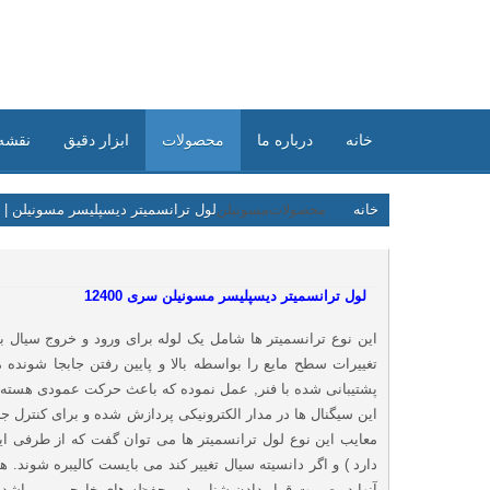
خانه
درباره ما
محصولات
ابزار دقیق
نقشه
خانه
محصولات
مسونیلن
لول ترانسمیتر دیسپلیسر مسونیلن | 
لول ترانسمیتر دیسپلیسر مسونیلن سری 12400
این نوع ترانسمیتر ها شامل یک لوله برای ورود و خروج سیال ب
تغییرات سطح مایع را بواسطه بالا و پایین رفتن جابجا شونده 
معایب این نوع لول ترانسمیتر ها می توان گفت که از طرفی این
دارد ) و اگر دانسیته سیال تغییر کند می بایست کالیبره شوند. 
آنها در صورت قرار دادن شناور در محفظه های خارجی می باشد.