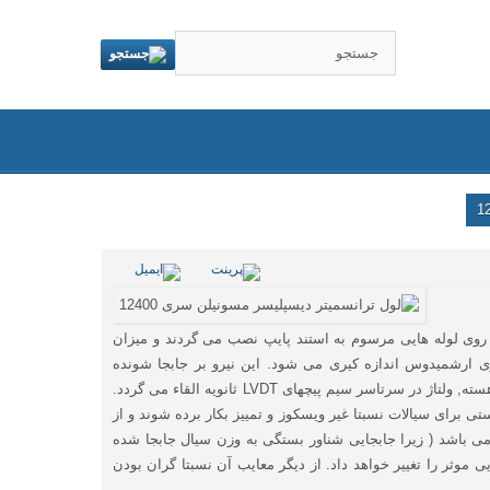
ر روی لوله هایی مرسوم به استند پایپ نصب می گردند و میزان
روی ارشمیدوس اندازه کیری می شود. این نیرو بر جابجا شونده
پشتیبانی شده با فنر, عمل نموده که باعث حرکت عمودی هسته داخل یک ترانسفورماتور اختلافی متغیر خطی ( LVDT ) می گردد.با تغییر موقعیت هسته, ولتاژ در سرتاسر سیم پیچهای LVDT ثانویه القاء می گردد.
مپر استفاده می شوند. این نوع ترانسمیترها بایستی برای سیالات نسبتا غیر ویسکوز و تمییز بکار برده شوند و از
می باشد ( زیرا جابجایی شناور بستگی به وزن سیال جابجا شده
 موثر را تغییر خواهد داد. از دیگر معایب آن نسبتا گران بودن