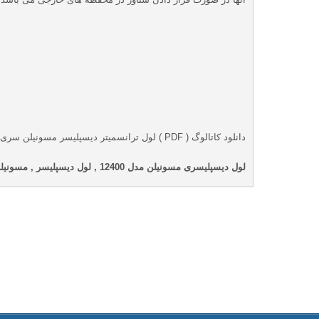
دانلود کاتالوگ ( PDF ) لول ترانسمیتر دیسپلیسر مسونیلن سری 12400
لول دیسپلیسری مسونیلن مدل 12400 , لول دیسپلیسر , مسونیلن , masoneilan