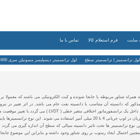
 سایت
فرم استعلام کالا
تماس با ما
لول ترانسمیتر | ترانسمیتر سطح
لول ترانسمیتر دیسپلیسر مسونیلن سری 12400
ه همراه شناور مربوطه یا جابجا شونده و کیت الکترونیکی می باشند که معمولا ب
مذکور که دانسیته آن متناسب با دانسیته نفت خام می باشد, در اثر تغییر در نی
این سیگنال ها در مدار الکترونیکی پردازش شده و برای کنترل جریان در لوپ جریانی 4 تا 20 میلی آ
 نوع ترانسمیتر ها تحت تاثیر دانسیته سیالی که سطح آن اندازه گیری می گردد 
همچنین احتمال ایجاد رسوب بر روی شناور وجود داشته و بنابراین این موضوع جابجایی