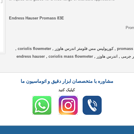
Endress Hauser Promass 83E
مس فلومتر اندرس هاوزر , مس فلومتر اندرس هاوزر مدل promass 83E , کوریولیس مس فلومتر اندرس هاوزر , coriolis flowmeter ,
فلومتر , flowmeter , فلو ترانسمیتر , flow transmitter , فلومتر جرمی , اندرس هاوزر , endress hauser , coriolis mass flowmeter
مشاوره با متخصصان ابزار دقیق و اتوماسیون ما
کیلیک کنید