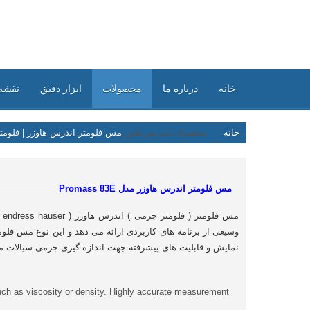
خانه
درباره ما
محصولات
ابزار دقیق
نقشه
خانه
محصولات
اندرس هاوزر
مس فلومتر اندرس هاوزر | فلومتر
مس فلومتر اندرس هاوزر مدل Promass 83E
مس فلومتر ( فلومتر جرمی ) اندرس هاوزر ( endress hauser ) مدل Promass 83E
وسیعی از برنامه های کاربردی ارائه می دهد و
این نوع مس فلوم
نمایش و قابلیت های پیشرفته جهت اندازه گیری جرمی سیالات مو
such as viscosity or density. Highly accurate measurement