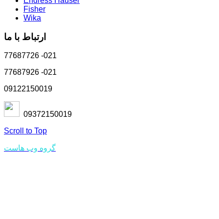
Endress Hauser
Fisher
Wika
ارتباط با ما
77687726 -021
77687926 -021
09122150019
09372150019
Scroll to Top
مجری سایت
گروه وب هاست