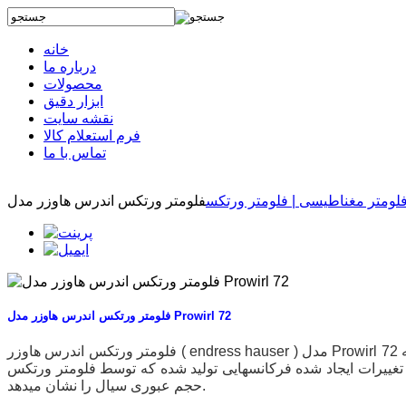
خانه
درباره ما
محصولات
ابزار دقیق
نقشه سایت
فرم استعلام کالا
تماس با ما
 فلومتر مغناطیسی | فلومتر ورتکس
فلومتر ورتکس اندرس هاوزر مدل Prowirl 72
فلومتر ورتکس اندرس هاوزر ( endress hauser ) مدل Prowirl 72 دارای عملکرد بر مبنای ایجاد مانع در مسیر سیال میباشد . وجود مانع موجب میگردد که لایه هایی از جریان ناپایدار به
 فرکانسهایی تولید شده که توسط فلومتر ورتکس Prowirl 72 اندازه گیری میشود و میزان
حجم عبوری سیال را نشان میدهد.